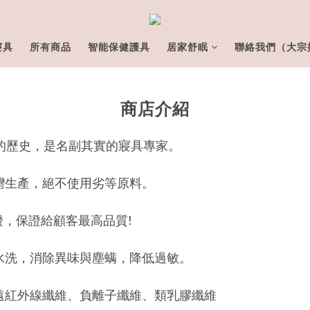
寢具
所有商品
智能保健護具
居家舒眠
聯絡我們（大宗
商店介紹
的歷史，是名副其實的寢具專家。
灣生產，絕不使用劣等原料。
利認證，保證給顧客最高品質!
水洗，消除異味與塵螨，降低過敏。
遠紅外線纖維、負離子纖維、類乳膠纖維