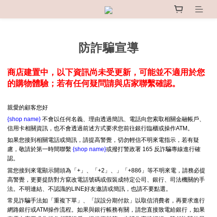
防詐騙宣導
商店建置中，以下資訊尚未受更新，可能並不適用於您
的購物體驗；若有任何疑問請與店家聯繫確認。
親愛的顧客您好
{shop name}
不會以任何名義、理由透過簡訊、電話向您索取相關金融帳戶、
信用卡相關資訊，也不會透過前述方式要求您前往銀行臨櫃或操作ATM。
如果您接到相關電話或簡訊，請提高警覺，切勿輕信不明來電指示，若有疑
慮，敬請於第一時間聯繫
{shop name}
或撥打警政署 165 反詐騙專線進行確
認。
當您接到來電顯示開頭為「+」、「+2」、」「+886」等不明來電，請務必提
高警覺，更要提防對方竄改電話號碼或假裝成特定公司、銀行、司法機關的手
法。不明連結、不認識的LINE好友邀請或簡訊，也請不要點選。
常見詐騙手法如「重複下單」、「誤設分期付款」以取信消費者，再要求進行
網路銀行或ATM操作流程。如果與銀行帳務有關，請您直接致電給銀行，如果